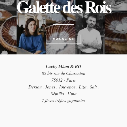
Galette des Rois
MAGAZINE
Lucky Miam & BO
85 bis rue de Charenton
75012 - Paris
Dersou . Jones . Jouvence . Liza . Salt .
Sémilla . Uma
7 fèves-trèfles gagnantes