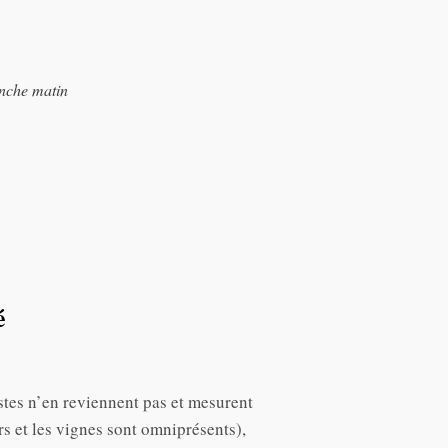
anche matin
é
istes n’en reviennent pas et mesurent
rs et les vignes sont omniprésents),