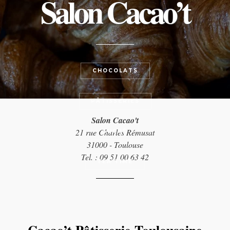
Salon Cacao’t
CHOCOLATS
PÂTISSERIES
Salon Cacao't
21 rue Charles Rémusat
SUCRÉ
31000 - Toulouse
Tel. : 09 51 00 63 42
TEA TIME