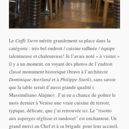
Le
Caffè Stern
mérite grandement sa place dans la
catégorie : très bel endroit / cuisine raffinée / équipe
talentueuse et chaleureuse! Je l’avais noté « à visiter »
il y a un moment, en voyant des photos de l’endroit
classé monument historique (bravo à l’architecte
Dominique Averland
et à
Philippe Stark
), sans savoir
que la table serait d’aussi grande qualité (
Massimiliano Alajmo) . J’ai eu a chance de goûter le
mois dernier à Venise une vraie cuisine de terroir,
typique, délicate, que j’ai retrouvée ici. Le “risotto
aux asperges réglisse et tandoori” est enchanteur. Un
grand merci au Chef et à sa brigade pour leur accueil.