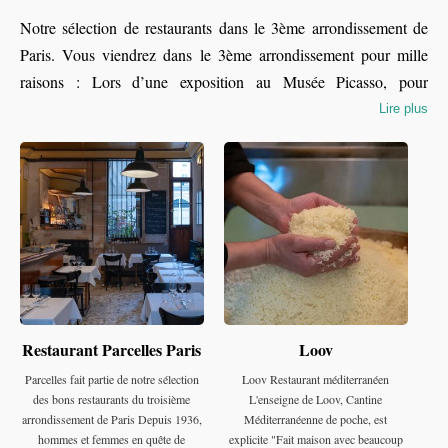
Notre sélection de restaurants dans le 3ème arrondissement de
Paris. Vous viendrez dans le 3ème arrondissement pour mille
raisons : Lors d’une exposition au Musée Picasso, pour
découvrir le Musée des Arts et Métiers ou celui de la Chasse et
Lire plus
de la Nature. Ce quartier aussi connu sous le nom de “Marais”
est extrêmement vivant. C’est un lieu de rencontres pour de
nombreux parisiens. Il s’y passe toujours quelque chose. Les
cafés, Coffee shop et épiceries ainsi que de plus en plus de
bonnes tables permettent de passer un bon moment. Du carreau
du Temple au marché des Enfants rouges, vous aurez maintes
fois l’occasion d’être attiré par un nouveau restaurant. Pour vous
permettre de découvrir les meilleurs restaurants du troisième
Restaurant Parcelles Paris
Loov
arrondissement en toute confiance, nous partageons nos bonnes
adresses : Nanashi, Carbon, le Café de la Perle, Trois fois plus
Parcelles fait partie de notre sélection
Loov Restaurant méditerranéen
des bons restaurants du troisième
L'enseigne de Loov, Cantine
de piment etc … Le 3e arrondissement ne laisse pas beaucoup
arrondissement de Paris Depuis 1936,
Méditerranéenne de poche, est
de places aux espaces verts mais l’ambiance y est douce et
hommes et femmes en quête de
explicite "Fait maison avec beaucoup